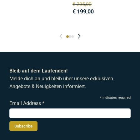
Ursprünglicher
Aktueller
€
295,00
Preis
Preis
€
199,00
war:
ist:
€ 295,00
€ 199,00.
Bleib auf dem Laufenden!
Melde dich an und bleib über unsere exklusiven
Angebote & Neuigkeiten informiert.
*
indicates required
Email Address
*