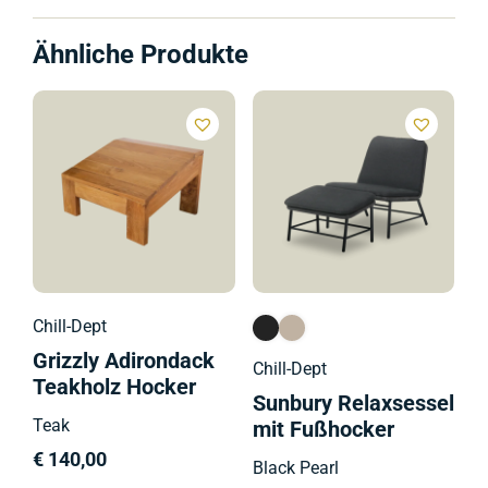
Ähnliche Produkte
Ch
G
A
R
T
€
Chill-Dept
Grizzly Adirondack
Chill-Dept
Teakholz Hocker
Sunbury Relaxsessel
Teak
mit Fußhocker
€
140,00
Black Pearl