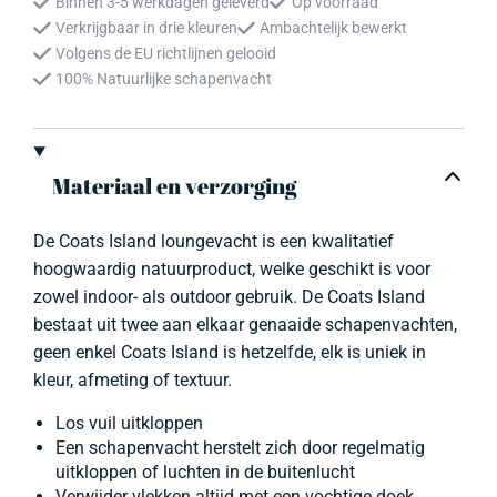
Binnen 3-5 werkdagen geleverd
Op voorraad
schapenvacht
Verkrijgbaar in drie kleuren
Ambachtelijk bewerkt
aantal
Volgens de EU richtlijnen gelooid
100% Natuurlijke schapenvacht
Materiaal en verzorging
De Coats Island loungevacht is een kwalitatief
hoogwaardig natuurproduct, welke geschikt is voor
zowel indoor- als outdoor gebruik. De Coats Island
bestaat uit twee aan elkaar genaaide schapenvachten,
geen enkel Coats Island is hetzelfde, elk is uniek in
kleur, afmeting of textuur.
Los vuil uitkloppen
Een schapenvacht herstelt zich door regelmatig
uitkloppen of luchten in de buitenlucht
Verwijder vlekken altijd met een vochtige doek