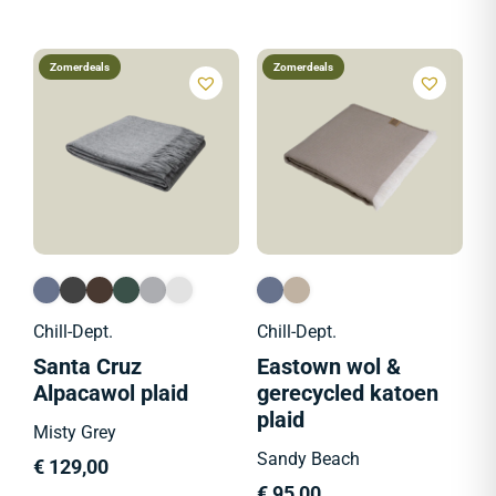
Zomerdeals
Zomerdeals
Chill-Dept.
Chill-Dept.
Santa Cruz
Eastown wol &
Alpacawol plaid
gerecycled katoen
plaid
Misty Grey
Sandy Beach
€
129,00
€
95,00